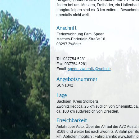
Ausgangspunkt für viele Aktivitäten, wie z.B. Wa
finden bei uns Museen, Freibäder, ein Hallenbad,
Langlaufloipen sind ca. 3 km entfernt. Besuche
ebenfalls nicht weit.
Anschrift
Ferienwohnung Fam. Speer
Matthes-Enderlein-Straße 16
08297 Zwönitz
Tel: 037754 5281
Fax: 037754 5281
Email:
speer_zwoenitz@web.de
Angebotsnummer
SCN1042
Lage
Sachsen, Kreis Stollberg
Zwönitz liegt ca. 25 km südlich von Chemnitz, ca
ca. 100 km südwestlich von Dresden.
Erreichbarkeit
Anfahrt per Auto: Über die A4 auf die A72 Ausfahrt Stollberg (ca. 7km), dann auf die
B169 und weiter bis nach Zwönitz. Anfahrt per Bus und Bahn: Bahnhof Zwönitz ca. 1
km, Abholen möglich ; Fahrplaninfo: www.bahn.d