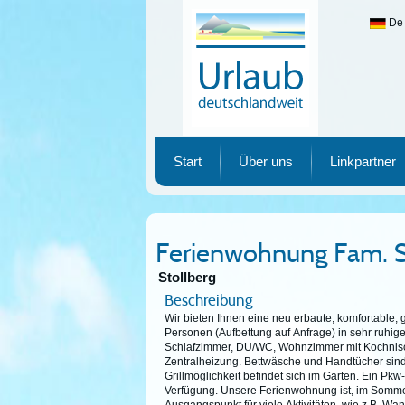
De
Urlaub deutschlandweit
Start
Über uns
Linkpartner
Ferienwohnung Fam. 
Stollberg
Beschreibung
Wir bieten Ihnen eine neu erbaute, komfortable,
Personen (Aufbettung auf Anfrage) in sehr ruhiger
Schlafzimmer, DU/WC, Wohnzimmer mit Kochnisc
Zentralheizung. Bettwäsche und Handtücher sind
Grillmöglichkeit befindet sich im Garten. Ein Pkw-
Verfügung. Unsere Ferienwohnung ist, im Sommer 