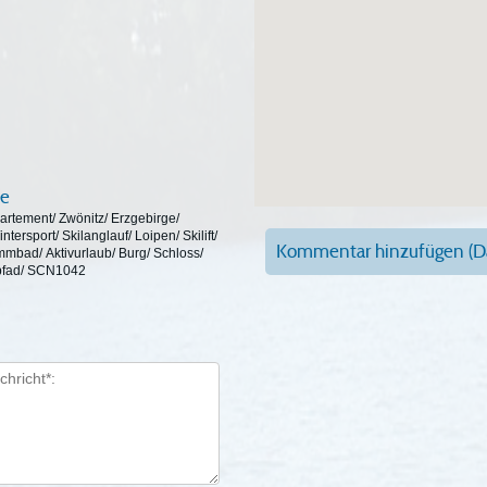
fe
rtement/ Zwönitz/ Erzgebirge/
ersport/ Skilanglauf/ Loipen/ Skilift/
Kommentar hinzufügen (Da
mbad/ Aktivurlaub/ Burg/ Schloss/
pfad/ SCN1042