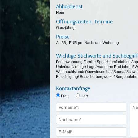
Abholdienst
Nein
Öffnungszeiten, Termine
Ganzjährig.
Preise
Ab 35,- EUR pro Nacht und Wohnung.
Wichtige Stichworte und Suchbegrif
Ferienwohnung Familie Speer/ komfortables Appa
Unterkunft/ ruhige Lage/ wandern/ Rad fahren/ Wint
Weihnachtsland/ Oberwiesenthal/ Sauna/ Schwim
Besichtigung/ Besucherbergwerke/ Bergbaulehr
Kontaktanfrage
Frau
Herr