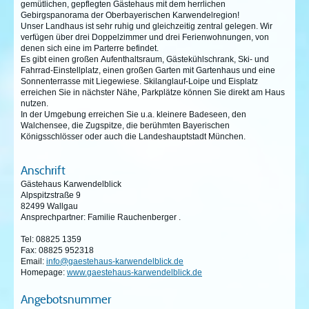
gemütlichen, gepflegten Gästehaus mit dem herrlichen
Gebirgspanorama der Oberbayerischen Karwendelregion!
Unser Landhaus ist sehr ruhig und gleichzeitig zentral gelegen. Wir
verfügen über drei Doppelzimmer und drei Ferienwohnungen, von
denen sich eine im Parterre befindet.
Es gibt einen großen Aufenthaltsraum, Gästekühlschrank, Ski- und
Fahrrad-Einstellplatz, einen großen Garten mit Gartenhaus und eine
Sonnenterrasse mit Liegewiese. Skilanglauf-Loipe und Eisplatz
erreichen Sie in nächster Nähe, Parkplätze können Sie direkt am Haus
nutzen.
In der Umgebung erreichen Sie u.a. kleinere Badeseen, den
Walchensee, die Zugspitze, die berühmten Bayerischen
Königsschlösser oder auch die Landeshauptstadt München.
Anschrift
Gästehaus Karwendelblick
Alpspitzstraße 9
82499 Wallgau
Ansprechpartner: Familie Rauchenberger .
Tel: 08825 1359
Fax: 08825 952318
Email:
info@gaestehaus-karwendelblick.de
Homepage:
www.gaestehaus-karwendelblick.de
Angebotsnummer