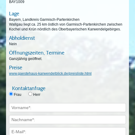
BAY1009
Lage
Bayern, Landkreis Garmisch-Partenkirchen
Wallgau liegt ca. 25 km östlich von Garmisch-Partenkirchen zwischen
Kochel und Krün nördlich des Oberbayerischen Karwendelgebirges.
Abholdienst
Nein
Öffnungszeiten, Termine
Ganzjährig geöffnet.
Preise
www.gaestehaus-karwendelblick.de/preisliste.html
Kontaktanfrage
Frau
Herr