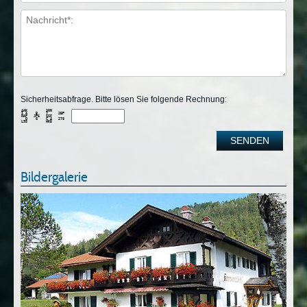
Sicherheitsabfrage. Bitte lösen Sie folgende Rechnung:
4AK         3ON      

1 A    B    7     2BP

NAP   JP6   SSF      

  Q    G    C 4   278

Bildergalerie