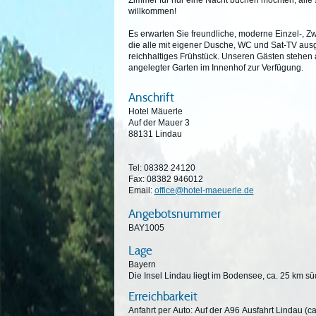
Zimmer für nur eine Nacht buchen möchten, alle 
willkommen!
Es erwarten Sie freundliche, moderne Einzel-, Z
die alle mit eigener Dusche, WC und Sat-TV ausg
reichhaltiges Frühstück. Unseren Gästen stehen
angelegter Garten im Innenhof zur Verfügung.
Anschrift
Hotel Mäuerle
Auf der Mauer 3
88131 Lindau
Tel: 08382 24120
Fax: 08382 946012
Email:
office@hotel-maeuerle.de
Angebotsnummer
BAY1005
Lage
Bayern
Die Insel Lindau liegt im Bodensee, ca. 25 km sü
Erreichbarkeit
Anfahrt per Auto: Auf der A96 Ausfahrt Lindau (ca. 3 km). Anfahrt per Bus und Bahn: