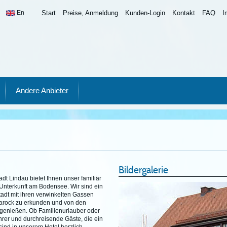
En
Start
Preise, Anmeldung
Kunden-Login
Kontakt
FAQ
I
Andere Anbieter
Bildergalerie
adt Lindau bietet Ihnen unser familiär
 Unterkunft am Bodensee. Wir sind ein
tadt mit ihren verwinkelten Gassen
arock zu erkunden und von den
u genießen. Ob Familienurlauber oder
hrer und durchreisende Gäste, die ein