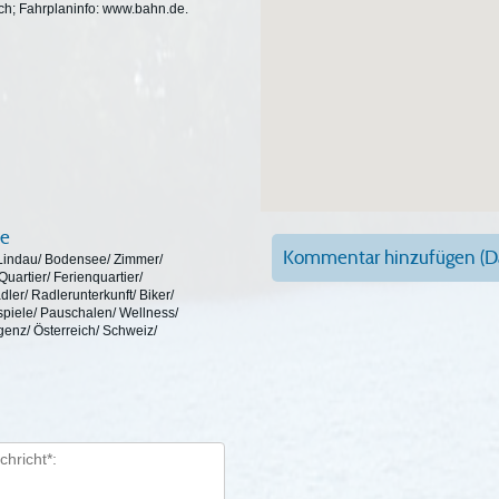
ch; Fahrplaninfo: www.bahn.de.
fe
Kommentar hinzufügen (Da
/ Lindau/ Bodensee/ Zimmer/
artier/ Ferienquartier/
dler/ Radlerunterkunft/ Biker/
spiele/ Pauschalen/ Wellness/
enz/ Österreich/ Schweiz/