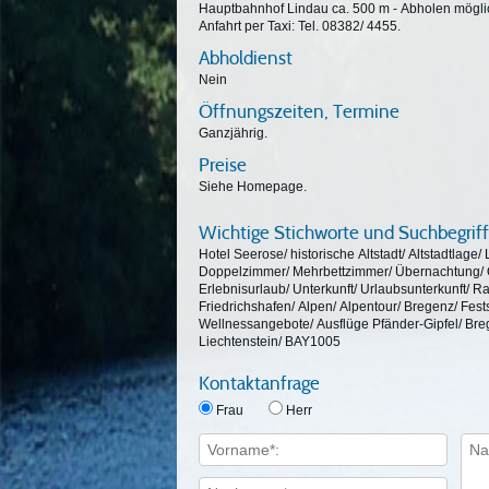
Hauptbahnhof Lindau ca. 500 m - Abholen mögli
Anfahrt per Taxi: Tel. 08382/ 4455.
Abholdienst
Nein
Öffnungszeiten, Termine
Ganzjährig.
Preise
Siehe Homepage.
Wichtige Stichworte und Suchbegrif
Hotel Seerose/ historische Altstadt/ Altstadtlage
Doppelzimmer/ Mehrbettzimmer/ Übernachtung/ Qu
Erlebnisurlaub/ Unterkunft/ Urlaubsunterkunft/ Ra
Friedrichshafen/ Alpen/ Alpentour/ Bregenz/ Fest
Wellnessangebote/ Ausflüge Pfänder-Gipfel/ Breg
Liechtenstein/ BAY1005
Kontaktanfrage
Frau
Herr