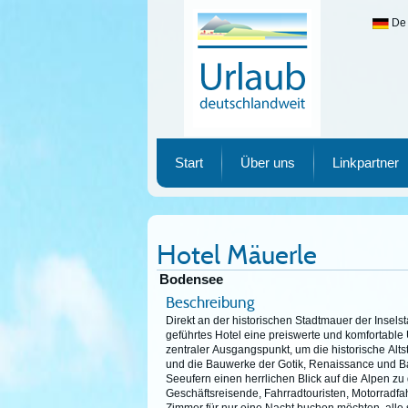
De
Urlaub deutschlandweit
Start
Über uns
Linkpartner
Hotel Mäuerle
Bodensee
Beschreibung
Direkt an der historischen Stadtmauer der Inselst
geführtes Hotel eine preiswerte und komfortable
zentraler Ausgangspunkt, um die historische Alts
und die Bauwerke der Gotik, Renaissance und B
Seeufern einen herrlichen Blick auf die Alpen z
Geschäftsreisende, Fahrradtouristen, Motorradfa