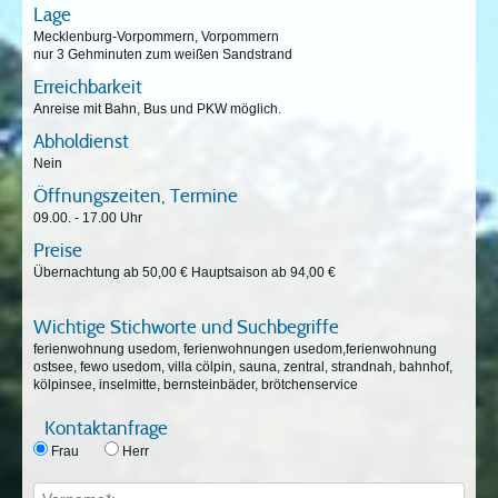
Lage
Mecklenburg-Vorpommern, Vorpommern
nur 3 Gehminuten zum weißen Sandstrand
Erreichbarkeit
Anreise mit Bahn, Bus und PKW möglich.
Abholdienst
Nein
Öffnungszeiten, Termine
09.00. - 17.00 Uhr
Preise
Übernachtung ab 50,00 € Hauptsaison ab 94,00 €
Wichtige Stichworte und Suchbegriffe
ferienwohnung usedom, ferienwohnungen usedom,ferienwohnung
ostsee, fewo usedom, villa cölpin, sauna, zentral, strandnah, bahnhof,
kölpinsee, inselmitte, bernsteinbäder, brötchenservice
Kontaktanfrage
Frau
Herr