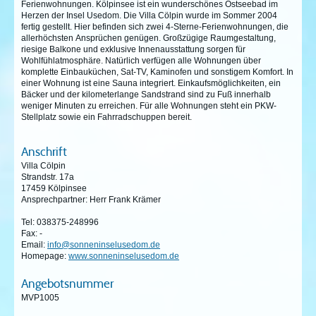
Ferienwohnungen. Kölpinsee ist ein wunderschönes Ostseebad im
Herzen der Insel Usedom. Die Villa Cölpin wurde im Sommer 2004
fertig gestellt. Hier befinden sich zwei 4-Sterne-Ferienwohnungen, die
allerhöchsten Ansprüchen genügen. Großzügige Raumgestaltung,
riesige Balkone und exklusive Innenausstattung sorgen für
Wohlfühlatmosphäre. Natürlich verfügen alle Wohnungen über
komplette Einbauküchen, Sat-TV, Kaminofen und sonstigem Komfort. In
einer Wohnung ist eine Sauna integriert. Einkaufsmöglichkeiten, ein
Bäcker und der kilometerlange Sandstrand sind zu Fuß innerhalb
weniger Minuten zu erreichen. Für alle Wohnungen steht ein PKW-
Stellplatz sowie ein Fahrradschuppen bereit.
Anschrift
Villa Cölpin
Strandstr. 17a
17459 Kölpinsee
Ansprechpartner: Herr Frank Krämer
Tel: 038375-248996
Fax: -
Email:
info@sonneninselusedom.de
Homepage:
www.sonneninselusedom.de
Angebotsnummer
MVP1005