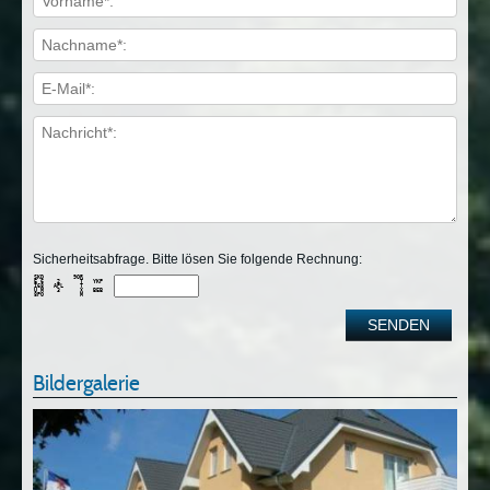
Sicherheitsabfrage. Bitte lösen Sie folgende Rechnung:
SKD         9OR      

E 6    2      T   YKP

I68   APL     T      

U M    3      X   BEB

Bildergalerie