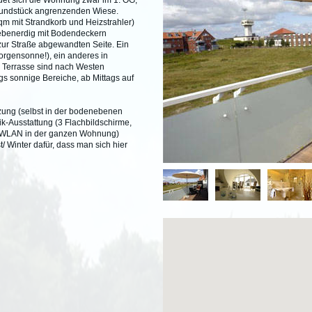
et sich die Wohnung zwar im 1. OG,
Grundstück angrenzenden Wiese.
m mit Strandkorb und Heizstrahler)
s ebenerdig mit Bodendeckern
 zur Straße abgewandten Seite. Ein
orgensonne!), ein anderes in
 Terrasse sind nach Westen
gs sonnige Bereiche, ab Mittags auf
ng (selbst in der bodenebenen
-Ausstattung (3 Flachbildschirme,
s WLAN in der ganzen Wohnung)
 Winter dafür, dass man sich hier