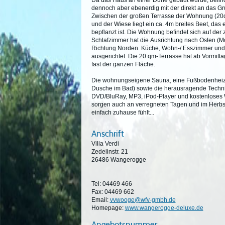
Da das Haus an einer Düne gebaut wurde, befind
dennoch aber ebenerdig mit der direkt an das 
Zwischen der großen Terrasse der Wohnung (20q
und der Wiese liegt ein ca. 4m breites Beet, da
bepflanzt ist. Die Wohnung befindet sich auf der
Schlafzimmer hat die Ausrichtung nach Osten (M
Richtung Norden. Küche, Wohn-/ Esszimmer und
ausgerichtet. Die 20 qm-Terrasse hat ab Vormitta
fast der ganzen Fläche.
Die wohnungseigene Sauna, eine Fußbodenheizu
Dusche im Bad) sowie die herausragende Technik
DVD/BluRay, MP3, iPod-Player und kostenlose
sorgen auch an verregneten Tagen und im Herbst/
einfach zuhause fühlt...
Anschrift
Villa Verdi
Zedelinstr. 21
26486 Wangerogge
Tel: 04469 466
Fax: 04469 662
Email:
vvwooge@wfv-gmbh.de
Homepage:
www.wangerogge-deluxe.de
Angebotsnummer