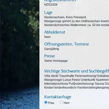
NDS1028
Lage
Niedersachsen, Kreis Friesland
Wangerooge gehört zu den Ostfriesischen Inseln 
Niedersächsisches Wattenmeer, ca. 50 km nordw
Abholdienst
Nein
Öffnungszeiten, Termine
Ganzjährig.
Preise
Siehe Homepage.
Wichtige Stichworte und Suchbegrif
Villa Verdi/ Traumhafte Ferienwohnung/ Extraklas
Wangerooge/ Luxux-Fewo/ Unterkunft/ Apartmen
Internetanschluss/ Fußbodenheizung/ Sauna/ Dü
Kinder/ kinderfreundlich/ Familien/allergikergee
Kontaktanfrage
Frau
Herr