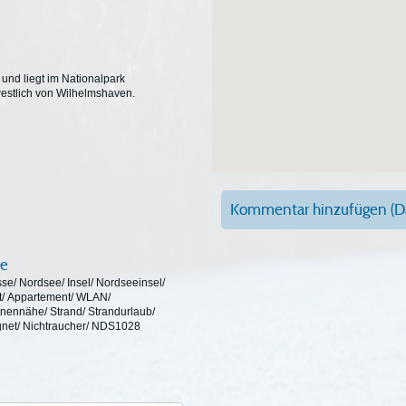
und liegt im Nationalpark
estlich von Wilhelmshaven.
Kommentar hinzufügen (Da
fe
se/ Nordsee/ Insel/ Nordseeinsel/
t/ Appartement/ WLAN/
nennähe/ Strand/ Strandurlaub/
ignet/ Nichtraucher/ NDS1028