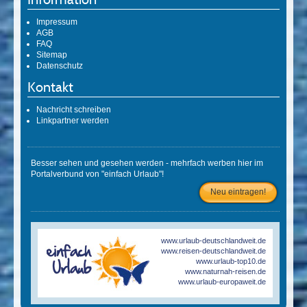
Impressum
AGB
FAQ
Sitemap
Datenschutz
Kontakt
Nachricht schreiben
Linkpartner werden
Besser sehen und gesehen werden - mehrfach werben hier im
Portalverbund von "einfach Urlaub"!
Neu eintragen!
www.urlaub-deutschlandweit.de
www.reisen-deutschlandweit.de
www.urlaub-top10.de
www.naturnah-reisen.de
www.urlaub-europaweit.de